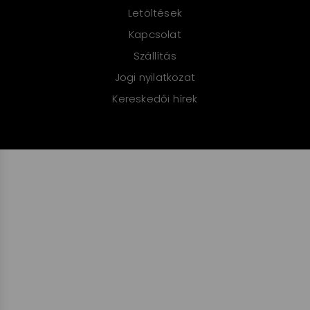
Letöltések
Kapcsolat
Szállítás
Jogi nyilatkozat
Kereskedői hírek