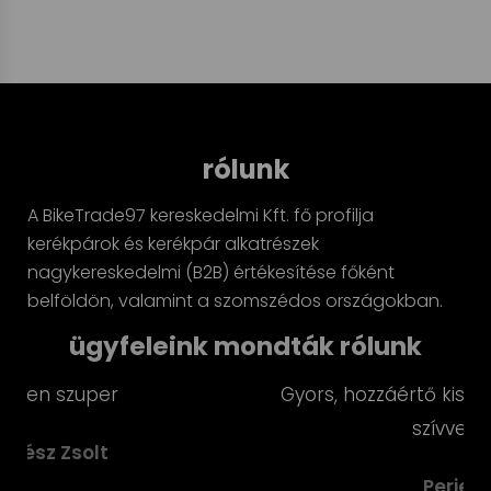
rólunk
A BikeTrade97 kereskedelmi Kft. fő profilja
kerékpárok és kerékpár alkatrészek
nagykereskedelmi (B2B) értékesítése főként
belföldön, valamint a szomszédos országokban.
ügyfeleink mondták rólunk
Gyors, hozzáértő kiszolgálás, szuper árak. Jó
szívvel ajánlom!
Perjes Gábor