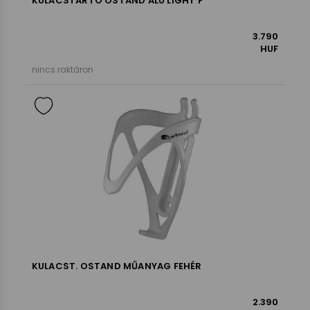
KULACSTARTÓ OSTAND ALU LIGHT F
3.790
HUF
nincs raktáron
KULACST. OSTAND MŰANYAG FEHÉR
2.390