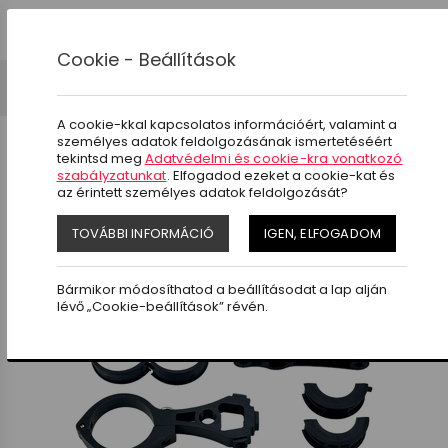
0
Cookie - Beállítások
Kerékpár kiegészítők
Kulacstartó
A cookie-kkal kapcsolatos információért, valamint a
személyes adatok feldolgozásának ismertetéséért
tekintsd meg
Adatvédelmi és cookie-kra vonatkozó
szabályzatunkat
. Elfogadod ezeket a cookie-kat és
az érintett személyes adatok feldolgozását?
SZŰRÉS
TOVÁBBI INFORMÁCIÓ
IGEN, ELFOGADOM
Bármikor módosíthatod a beállításodat a lap alján
lévő „Cookie-beállítások” révén.