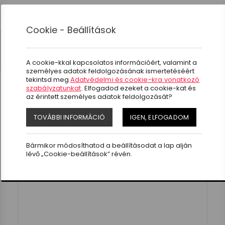
0
Cookie - Beállítások
Kerékpár kiegészítők
Pumpa
Pumpa Velotech mini teleszkopo
A cookie-kkal kapcsolatos információért, valamint a
személyes adatok feldolgozásának ismertetéséért
tekintsd meg
Adatvédelmi és cookie-kra vonatkozó
szabályzatunkat
. Elfogadod ezeket a cookie-kat és
az érintett személyes adatok feldolgozását?
-15%
TOVÁBBI INFORMÁCIÓ
IGEN, ELFOGADOM
top
Bármikor módosíthatod a beállításodat a lap alján
lévő „Cookie-beállítások” révén.