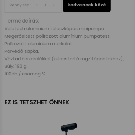
kedvencek közé
Mennyiség :
Termékleírás:
Velotech aluminium teleszkópos minipumpa
Megerősített polírozott alumínium pumpatest,
Polírozott alumínium markolat
Porvédő sapka,
Váztartó szerelékkel (kulacstartó rögzítőpontokhoz),
Súly: 190 g.
100db / csomag %
EZ IS TETSZHET ÖNNEK