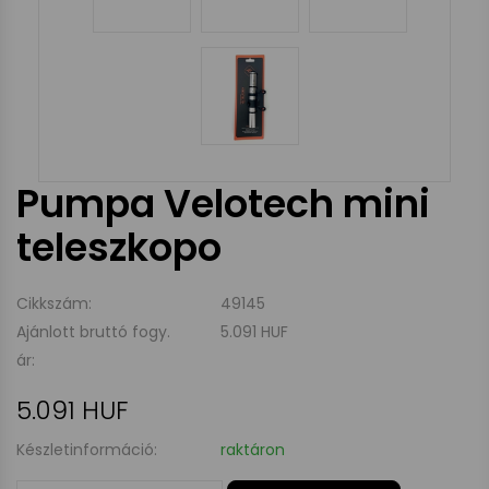
Pumpa Velotech mini
teleszkopo
Cikkszám:
49145
Ajánlott bruttó fogy.
5.091 HUF
ár:
5.091 HUF
Készletinformáció:
raktáron