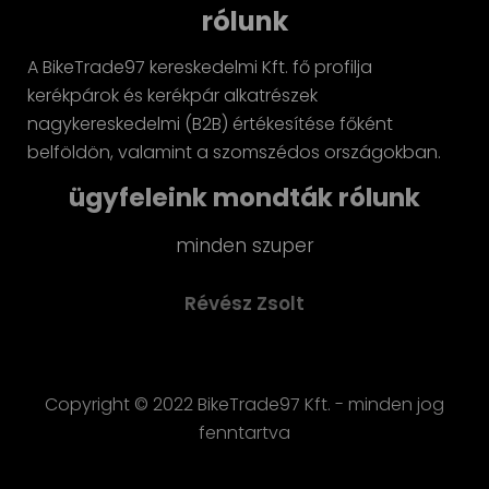
rólunk
A BikeTrade97 kereskedelmi Kft. fő profilja
kerékpárok és kerékpár alkatrészek
nagykereskedelmi (B2B) értékesítése főként
belföldön, valamint a szomszédos országokban.
ügyfeleink mondták rólunk
szuper
Gyors, hozzáértő kiszolgálás, 
szívvel ajánlom
Zsolt
Perjes Gábor
Copyright © 2022 BikeTrade97 Kft. - minden jog
fenntartva