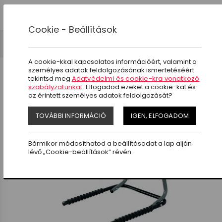
0
Cookie - Beállítások
Kerékpártárolók
Kerékpár tároló
A cookie-kkal kapcsolatos információért, valamint a
személyes adatok feldolgozásának ismertetéséért
tekintsd meg
Adatvédelmi és cookie-kra vonatkozó
szabályzatunkat
. Elfogadod ezeket a cookie-kat és
az érintett személyes adatok feldolgozását?
SZŰRÉS
TOVÁBBI INFORMÁCIÓ
IGEN, ELFOGADOM
Bármikor módosíthatod a beállításodat a lap alján
lévő „Cookie-beállítások” révén.