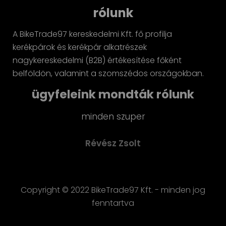
rólunk
A BikeTrade97 kereskedelmi Kft. fő profilja
kerékpárok és kerékpár alkatrészek
nagykereskedelmi (B2B) értékesítése főként
belföldön, valamint a szomszédos országokban.
ügyfeleink mondták rólunk
Gyors, hozzáértő kiszolgálás, szuper árak. 
szívvel ajánlom!
Perjes Gábor
Copyright © 2022 BikeTrade97 Kft. - minden jog
fenntartva