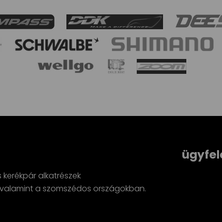
ügyfel
s kerékpár alkatrészek
minden szuper
n, valamint a szomszédos országokban.
Révész Zsolt