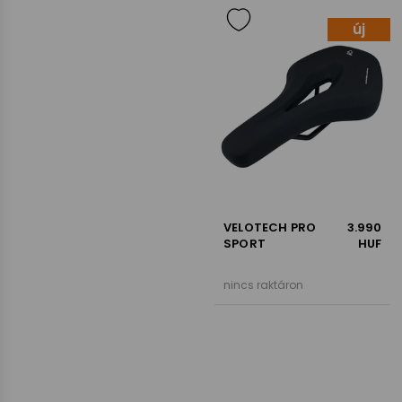
új
VELOTECH PRO
3.990
SPORT
HUF
nincs raktáron