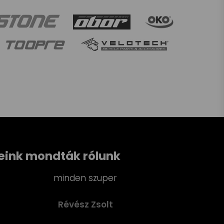
eink mondták rólunk
Gyors, hozzáértő kiszolgálás, szuper árak. Jó szív
ajánlom!
Perjes Gábor