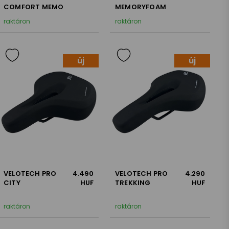
COMFORT MEMO
MEMORYFOAM
raktáron
raktáron
új
új
VELOTECH PRO
4.490
VELOTECH PRO
4.290
CITY
HUF
TREKKING
HUF
raktáron
raktáron