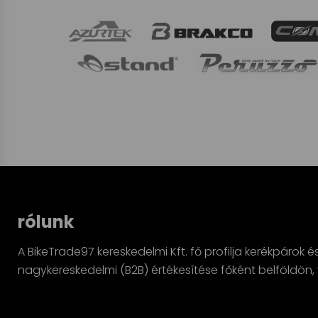
rólunk
A BikeTrade97 kereskedelmi Kft. fő profilja kerékpárok é
nagykereskedelmi (B2B) értékesítése főként belföldö