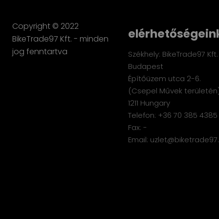
Copyright © 2022
elérhetőségein
BikeTrade97 Kft. - minden
jog fenntartva
Székhely: BikeTrade97 Kft.
Budapest
Építőüzem utca 2-6.
(Csepel Művek területén)
1211 Hungary
Telefon: +36 70 385 4385
Fax: -
Email: uzlet@biketrade97