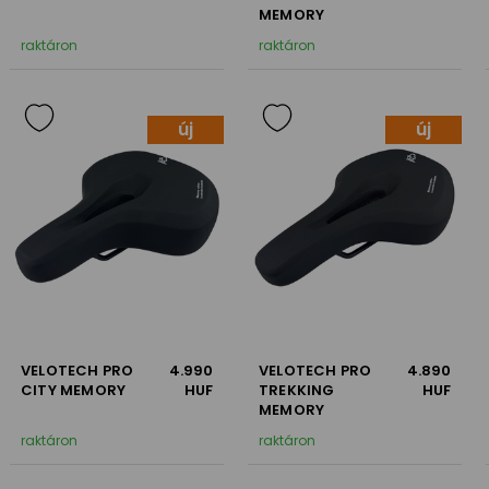
MEMORY
raktáron
raktáron
új
új
VELOTECH PRO
4.990
VELOTECH PRO
4.890
CITY MEMORY
HUF
TREKKING
HUF
MEMORY
raktáron
raktáron