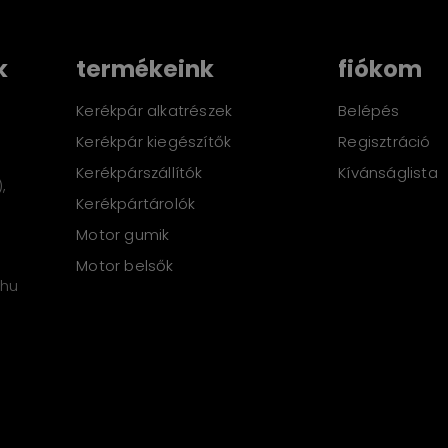
k
termékeink
fiókom
Kerékpár alkatrészek
Belépés
Kerékpár kiegészítők
Regisztráció
Kerékpárszállítók
Kívánságlista
,
Kerékpártárolók
Motor gumik
Motor belsők
.hu