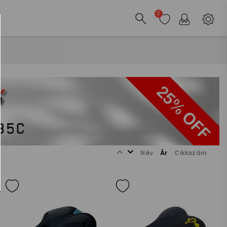
0
Név
Ár
Cikkszám