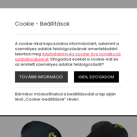
ágok
Akció
Letöltések
Kapcsolat
Cookie - Beállítások
A cookie-kkal kapcsolatos információért, valamint a
személyes adatok feldolgozásának ismertetéséért
tekintsd meg
Adatvédelmi és cookie-kra vonatkozó
szabályzatunkat
. Elfogadod ezeket a cookie-kat és
az érintett személyes adatok feldolgozását?
TOVÁBBI INFORMÁCIÓ
IGEN, ELFOGADOM
Bármikor módosíthatod a beállításodat a lap alján
lévő „Cookie-beállítások” révén.