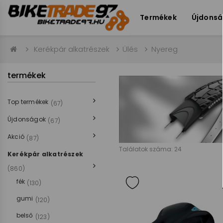
Termékek
Újdons
Kerékpár alkatrészek
Ülés
Nyereg
termékek
Top termékek
(67)
Újdonságok
(67)
Akció
(87)
Találatok száma: 24
Kerékpár alkatrészek
(860)
fék
(130)
gumi
(120)
belső
(123)