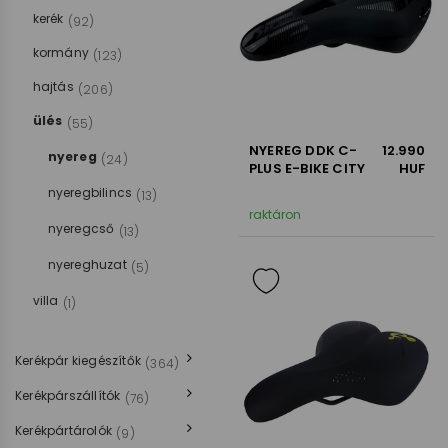
kerék
(92)
kormány
(123)
hajtás
(206)
ülés
(55)
NYEREG DDK C-
12.990
nyereg
(24)
PLUS E-BIKE CITY
HUF
nyeregbilincs
(13)
raktáron
nyeregcső
(13)
nyereghuzat
(5)
villa
(1)
Kerékpár kiegészítők
(364)
Kerékpárszállítók
(76)
Kerékpártárolók
(9)