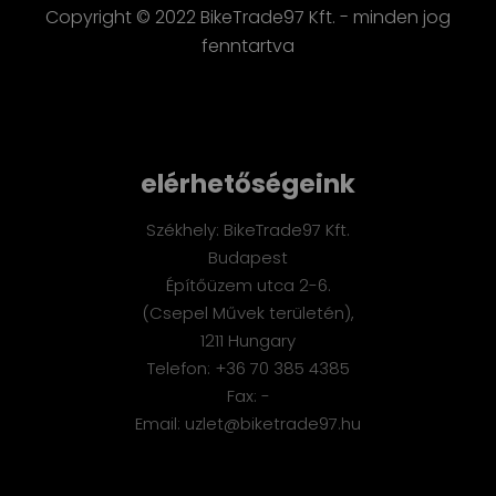
Copyright © 2022 BikeTrade97 Kft. - minden jog
fenntartva
elérhetőségeink
Székhely: BikeTrade97 Kft.
Budapest
Építőüzem utca 2-6.
(Csepel Művek területén),
1211 Hungary
Telefon: +36 70 385 4385
Fax: -
Email: uzlet@biketrade97.hu