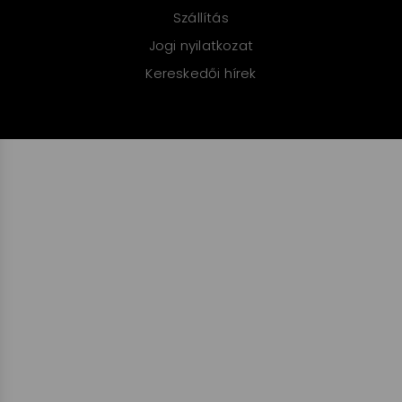
Szállítás
Jogi nyilatkozat
Kereskedői hírek