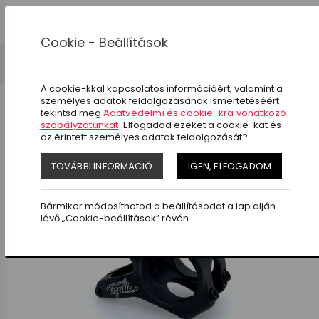
0
Cookie - Beállítások
Kerékpár alkatrészek
Kormány
Kormányfej
A cookie-kkal kapcsolatos információért, valamint a
személyes adatok feldolgozásának ismertetéséért
tekintsd meg
Adatvédelmi és cookie-kra vonatkozó
szabályzatunkat
. Elfogadod ezeket a cookie-kat és
az érintett személyes adatok feldolgozását?
SZŰRÉS
TOVÁBBI INFORMÁCIÓ
IGEN, ELFOGADOM
Bármikor módosíthatod a beállításodat a lap alján
lévő „Cookie-beállítások” révén.