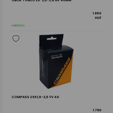
OBOR TÖMLŐ 29*2,0-2,6 AV 40MM
1.950
HUF
raktáron
COMPASS 29X1,9-2,5 FV 40
1.790