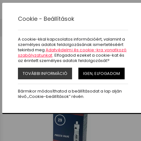
0
Cookie - Beállítások
Kerékpár alkatrészek
Belső
Tömlő 29-es
A cookie-kkal kapcsolatos információért, valamint a
személyes adatok feldolgozásának ismertetéséért
tekintsd meg
Adatvédelmi és cookie-kra vonatkozó
szabályzatunkat
. Elfogadod ezeket a cookie-kat és
az érintett személyes adatok feldolgozását?
SZŰRÉS
TOVÁBBI INFORMÁCIÓ
IGEN, ELFOGADOM
Bármikor módosíthatod a beállításodat a lap alján
lévő „Cookie-beállítások” révén.