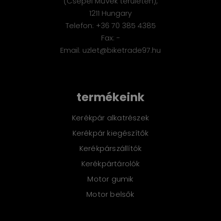
(Csepel Művek területén),
1211 Hungary
Telefon: +36 70 385 4385
Fax: -
Email: uzlet@biketrade97.hu
termékeink
Kerékpár alkatrészek
Kerékpár kiegészítők
Kerékpárszállítók
Kerékpártárolók
Motor gumik
Motor belsők