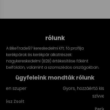
rólunk
A BikeTrade97 kereskedelmi Kft. fő profilja
kerékpárok és kerékpár alkatrészek
nagykereskedelmi (B2B) értékesítése főként
belföldön, valamint a szomszédos országokban.
ügyfeleink mondták rólunk
Gyors, hozzáértő kiszolgálás, szuper árak. Jó
szívvel ajánlom!
Perjes Gábor