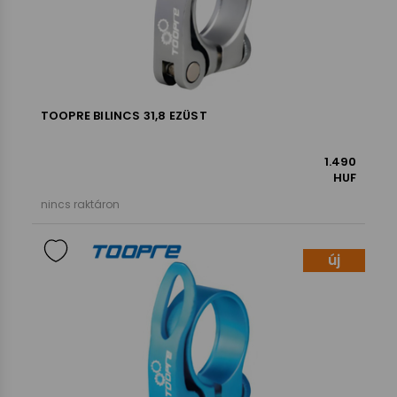
TOOPRE BILINCS 31,8 EZÜST
1.490
HUF
nincs raktáron
új