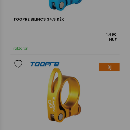
TOOPRE BILINCS 34,9 KÉK
1.490
HUF
raktáron
új