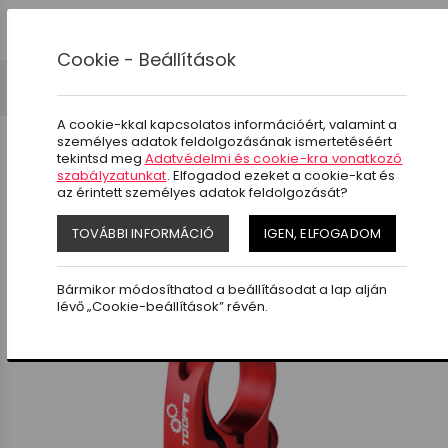
0
Cookie - Beállítások
Kerékpár alkatrészek
Ülés
Nyeregbilincs
A cookie-kkal kapcsolatos információért, valamint a
személyes adatok feldolgozásának ismertetéséért
tekintsd meg
Adatvédelmi és cookie-kra vonatkozó
szabályzatunkat
. Elfogadod ezeket a cookie-kat és
az érintett személyes adatok feldolgozását?
SZŰRÉS
TOVÁBBI INFORMÁCIÓ
IGEN, ELFOGADOM
új
Bármikor módosíthatod a beállításodat a lap alján
lévő „Cookie-beállítások” révén.