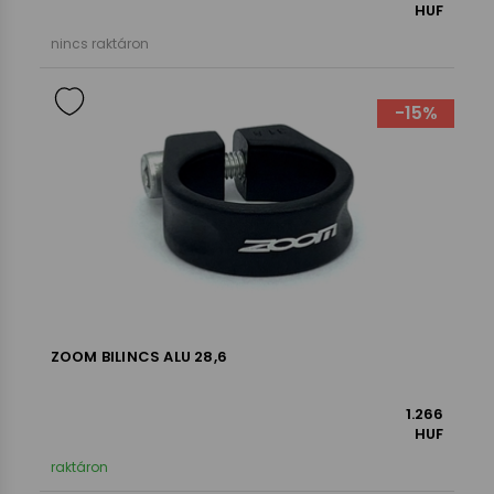
HUF
nincs raktáron
-15%
ZOOM BILINCS ALU 28,6
1.266
HUF
raktáron