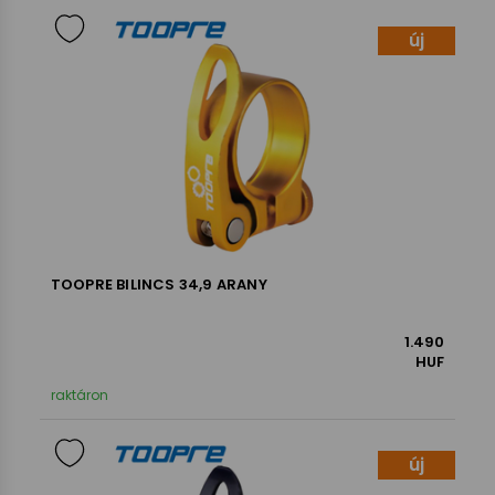
új
TOOPRE BILINCS 34,9 ARANY
1.490
HUF
raktáron
új