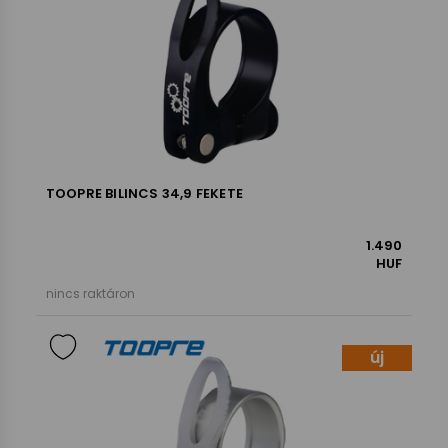
TOOPRE BILINCS 34,9 FEKETE
1.490
HUF
nincs raktáron
új