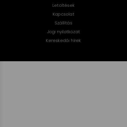
Letöltések
Kapcsolat
Szállítás
Jogi nyilatkozat
Kereskedői hírek