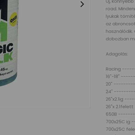
Új, könnyebb
road. Minde
lyukak tömíté
az abroncsot
használódik.
dobozban min
Adagolás:
Racing -----
16"-18" ----
20" --------
24" --------
26"x2.1ig ---
26"x 2.1felett
650B -------
700x25C ig -
700x25C fele