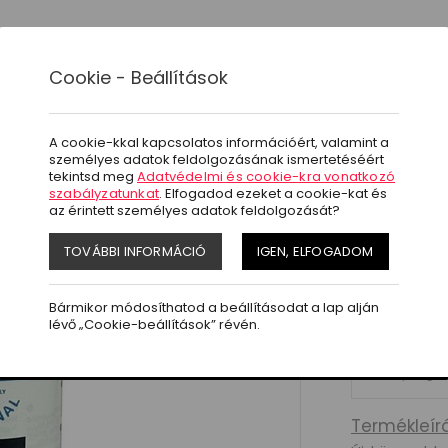
ágok
Akció
Letöltések
Kapcsolat
Cookie - Beállítások
OKO Innertube Original 250ml
A cookie-kkal kapcsolatos információért, valamint a
OKO I
személyes adatok feldolgozásának ismertetéséért
top
tekintsd meg
Adatvédelmi és cookie-kra vonatkozó
szabályzatunkat
. Elfogadod ezeket a cookie-kat és
az érintett személyes adatok feldolgozását?
Cikkszám:
Ajánlott brutt
TOVÁBBI INFORMÁCIÓ
IGEN, ELFOGADOM
6.490 H
Bármikor módosíthatod a beállításodat a lap alján
Készletinform
lévő „Cookie-beállítások” révén.
Mennyiség :
Termékleírá