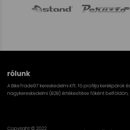
rólunk
A BikeTrade97 kereskedelmi Kft. fő profilja kerékpárok é
nagykereskedelmi (B2B) értékesítése főként belföldö
Copyright © 2022