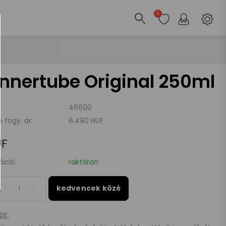
0
nnertube Original 250ml
46600
ó fogy. ár:
6.490 HUF
UF
áció:
raktáron
kedvencek közé
s: