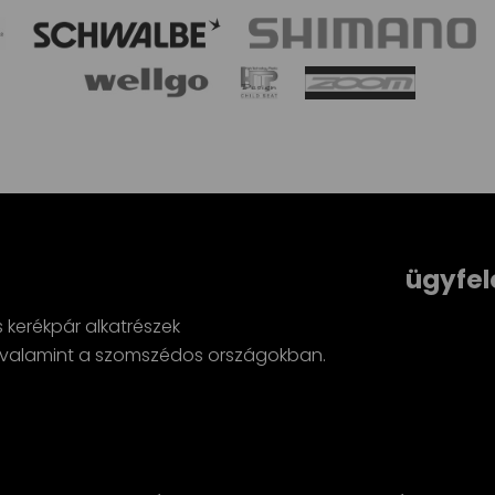
ügyfel
s kerékpár alkatrészek
minden szupe
n, valamint a szomszédos országokban.
Révész Zsolt