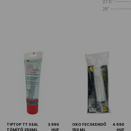
27.5" -------
29" --------
TIPTOP TT SEAL
3.990
OKO FECSKENDŐ
4.590
TÖMÍTŐ 250ML
HUF
150 ML
HUF