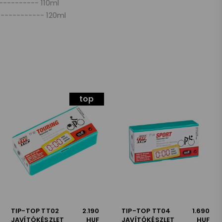
---------- 110ml
------------ 120ml
top
TIP-TOP TT02
2.190
TIP-TOP TT04
1.690
JAVÍTÓKÉSZLET
HUF
JAVÍTÓKÉSZLET
HUF