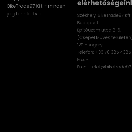
elérhetőségein
BikeTrade97 Kft. - minden
jog fenntartva
Székhely: BikeTrade97 Kft.
Budapest
Építőüzem utca 2-6.
(Csepel Művek területén)
1211 Hungary
Telefon: +36 70 385 4385
Fax: -
Email: uzlet@biketrade97