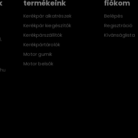
k
termékeink
fiókom
Kerékpár alkatrészek
Belépés
Kerékpár kiegészítők
Regisztráció
Kerékpárszállítók
Kívánságlista
,
Kerékpártárolók
Motor gumik
Motor belsők
.hu