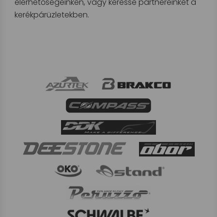
elérhetőségeinken, vagy keresse partnereinket a
kerékpárüzletekben.