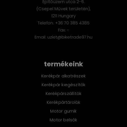
Építőüzem utca 2-6.
(Csepel Művek területén),
1211 Hungary
Telefon: +36 70 385 4385
Fax: -
Email: uzlet@biketrade97.hu
termékeink
Kerékpár alkatrészek
Kerékpár kiegészítők
Kerékpárszállítók
Kerékpártárolók
Motor gumik
Motor belsők