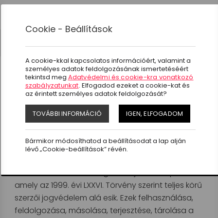
0
Cookie - Beállítások
JOGI NYILATKOZAT
A cookie-kkal kapcsolatos információért, valamint a
személyes adatok feldolgozásának ismertetéséért
tekintsd meg
Adatvédelmi és cookie-kra vonatkozó
JOGI NYILATKOZAT
szabályzatunkat
. Elfogadod ezeket a cookie-kat és
az érintett személyes adatok feldolgozását?
TOVÁBBI INFORMÁCIÓ
IGEN, ELFOGADOM
A biketrade97.hu oldalon található valamennyi
információ (termékleírás, tájékoztató szöveg,
Bármikor módosíthatod a beállításodat a lap alján
képanyag, grafika), valamint az oldal grafikai és
lévő „Cookie-beállítások” révén.
technikai szerkezete, funkcióinak megvalósítása a
BikeTrade97 Kft kizárólagos tulajdonát képezi,
amely az 1999. évi LXXVI. Törvény szerint teljes körű
szerzői jogvédelem alá esik. Ezek felhasználása,
feldolgozása, másolása, terjesztése, tárolása a