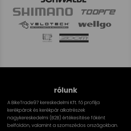
rólunk
A BikeTrade97 kereskedelmi Kft. fő profilja
kerékpárok és kerékpár alkatrészek
nagykereskedelmi (B2B) értékesítése főként
belföldön, valamint a szomszédos országokban.