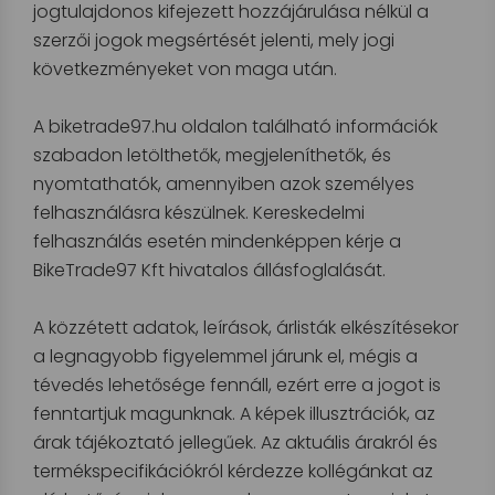
jogtulajdonos kifejezett hozzájárulása nélkül a
szerzői jogok megsértését jelenti, mely jogi
következményeket von maga után.
A biketrade97.hu oldalon található információk
szabadon letölthetők, megjeleníthetők, és
nyomtathatók, amennyiben azok személyes
felhasználásra készülnek. Kereskedelmi
felhasználás esetén mindenképpen kérje a
BikeTrade97 Kft hivatalos állásfoglalását.
A közzétett adatok, leírások, árlisták elkészítésekor
a legnagyobb figyelemmel járunk el, mégis a
tévedés lehetősége fennáll, ezért erre a jogot is
fenntartjuk magunknak. A képek illusztrációk, az
árak tájékoztató jellegűek. Az aktuális árakról és
termékspecifikációkról kérdezze kollégánkat az