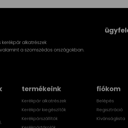
ügyfel
s kerékpár alkatrészek
minden sz
n, valamint a szomszédos országokban.
Révész Zs
k
termékeink
fiókom
Kerékpár alkatrészek
Belépés
Kerékpár kiegészítők
Regisztráció
Kerékpárszállítók
Kívánságlista
,
Kerékpártárolók