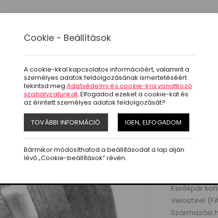
ágok
Akció
Letöltések
Kapcsolat
Cookie - Beállítások
ltyűkónusz Cseh
A cookie-kkal kapcsolatos információért, valamint a
Emel
személyes adatok feldolgozásának ismertetéséért
tekintsd meg
Adatvédelmi és cookie-kra vonatkozó
szabályzatunkat
. Elfogadod ezeket a cookie-kat és
az érintett személyes adatok feldolgozását?
Cikkszám:
Ajánlott brutt
TOVÁBBI INFORMÁCIÓ
IGEN, ELFOGADOM
1.790 HU
Bármikor módosíthatod a beállításodat a lap alján
Készletinform
lévő „Cookie-beállítások” révén.
Termékleírá
Kerékpár kon
Velosteel (F
Származási h