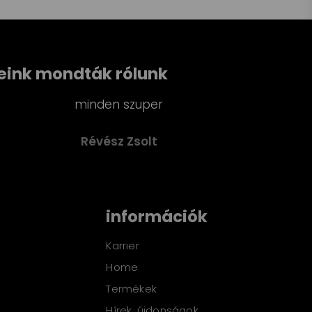
eink mondták rólunk
uper
Gyors, hozzáértő kiszol
a
olt
Per
információk
Karrier
Home
Termékek
Hírek, újdonságok