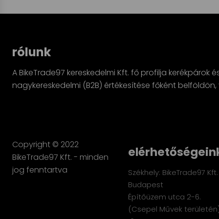
rólunk
A BikeTrade97 kereskedelmi Kft. fő profilja kerékpárok é
nagykereskedelmi (B2B) értékesítése főként belföldö
Copyright © 2022
elérhetőségein
BikeTrade97 Kft. - minden
jog fenntartva
Székhely: BikeTrade97 Kft.
Budapest
Építőüzem utca 2-6.
(Csepel Művek területén)