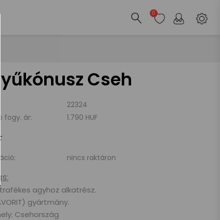
0
tyűkónusz Cseh
22324
ó fogy. ár:
1.790 HUF
F
áció:
nincs raktáron
s:
trafékes agyhoz alkatrész.
AVORIT) gyártmány.
ely: Csehország